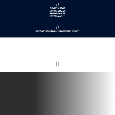
5969242163
5969240256
5969244535
5969244081
contacto@embutidosdeluna.com