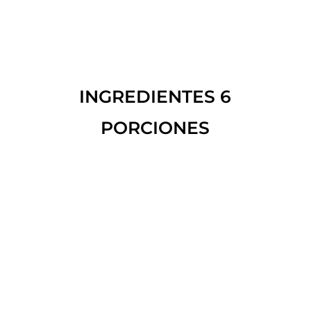
INGREDIENTES 6
PORCIONES
80 GRS DE MORCILLA DE CEBOLLA
AHUMADA CONDE DE LUNA
80 GRS DE TOCINO EL TROZO
AHUMADO CONDE DE LUNA
80 GRS DE JAMÓN SERRANO
CONDE DE LUNA