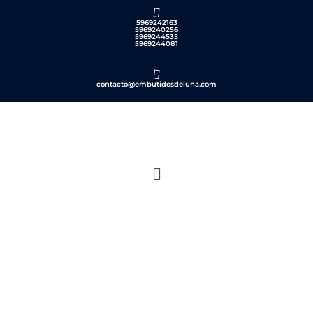
5969242163
5969240256
5969244535
5969244081
contacto@embutidosdeluna.com