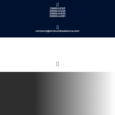
5969242163
5969240256
5969244535
5969244081
contacto@embutidosdeluna.com