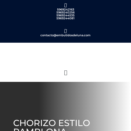
5969242163
5969240256
5969244535
5969244081
contacto@embutidosdeluna.com
CHORIZO ESTILO