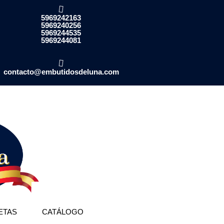
5969242163
5969240256
5969244535
5969244081
contacto@embutidosdeluna.com
ETAS
CATÁLOGO