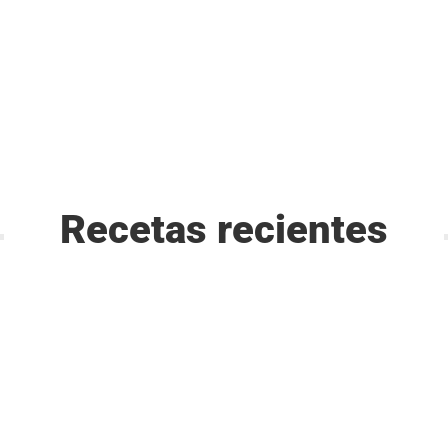
Recetas recientes
tur adipiscing elit, sed do eiusmod tempor incididunt ut labore et