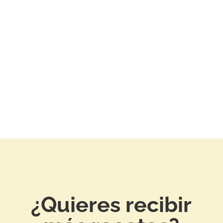
tur adipiscing elit, sed do eiusmod tempor incididunt ut labore et
 elit, sed do eiusmod tempor incididunt ut labore et dolore magna...
¿Quieres recibir